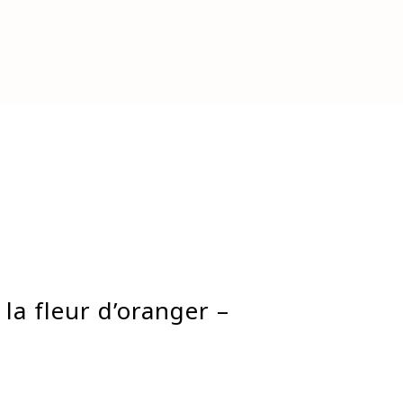
0
RES & ENTREPRISES
CONTACT
 la fleur d’oranger –