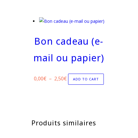
Bon cadeau (e-
mail ou papier)
Plage
0,00
€
–
2,50
€
ADD TO CART
de
prix :
0,00€
à
2,50€
Produits similaires