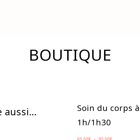
GES DU VISAGE
SOINS DU CORPS
SOINS PRESTIGES
OFF
BOUTIQUE
Soin du corps à
e aussi…
1h/1h30
Plage
65,00
€
–
95,00
€