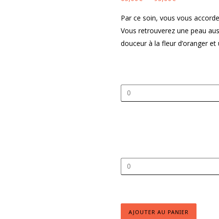
de
Par ce soin, vous vous accorde
prix :
Vous retrouverez une peau aus
65,00€
douceur à la fleur d’oranger et
à
95,00€
quantité
de
Soin
du
corps
à
quantité
la
de
fleur
Soin
d'oranger
du
-
AJOUTER AU PANIER
corps
1h