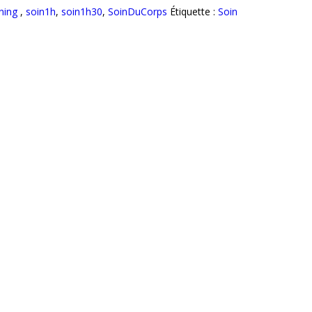
ning
,
soin1h
,
soin1h30
,
SoinDuCorps
Étiquette :
Soin