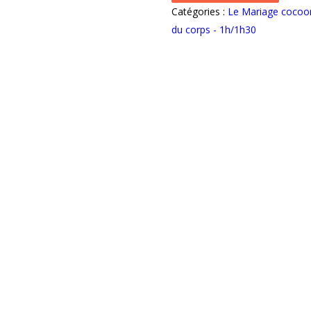
à
Catégories :
Le Mariage cocoo
la
du corps - 1h/1h30
fleur
d'oranger
-
1h30