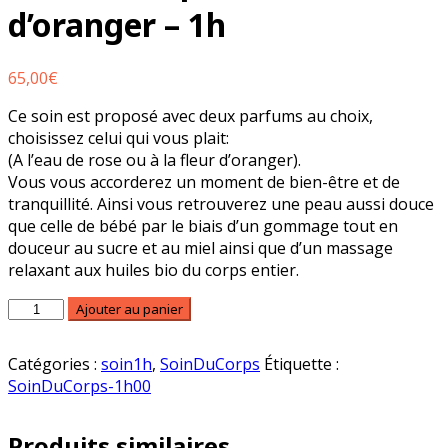
d’oranger – 1h
65,00
€
Ce soin est proposé avec deux parfums au choix,
choisissez celui qui vous plait:
(A l’eau de rose ou à la fleur d’oranger).
Vous vous accorderez un moment de bien-être et de
tranquillité. Ainsi vous retrouverez une peau aussi douce
que celle de bébé par le biais d’un gommage tout en
douceur au sucre et au miel ainsi que d’un massage
relaxant aux huiles bio du corps entier.
quantité
Ajouter au panier
de
Soin
Catégories :
soin1h
,
SoinDuCorps
Étiquette :
du
SoinDuCorps-1h00
corps
à
la
Produits similaires