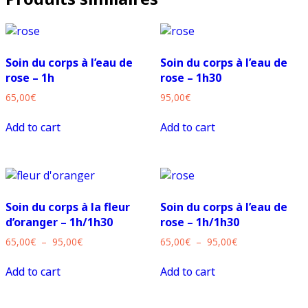
fleur
d'oranger
-
1h
Soin du corps à l’eau de
Soin du corps à l’eau de
rose – 1h
rose – 1h30
65,00
€
95,00
€
Add to cart
Add to cart
Soin du corps à la fleur
Soin du corps à l’eau de
d’oranger – 1h/1h30
rose – 1h/1h30
Plage
Plage
65,00
€
–
95,00
€
65,00
€
–
95,00
€
de
de
prix :
prix :
Add to cart
Add to cart
65,00€
65,00€
à
à
95,00€
95,00€