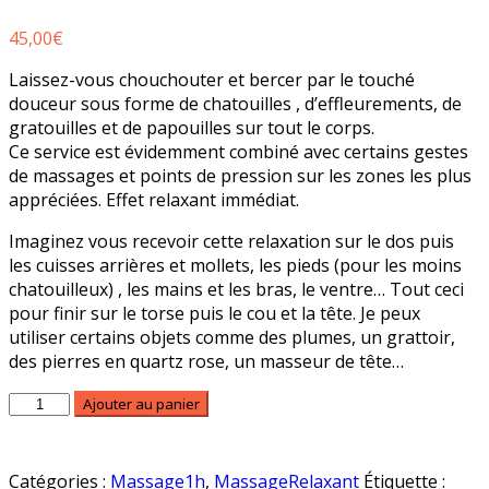
45,00
€
Laissez-vous chouchouter et bercer par le touché
douceur sous forme de chatouilles , d’effleurements, de
gratouilles et de papouilles sur tout le corps.
Ce service est évidemment combiné avec certains gestes
de massages et points de pression sur les zones les plus
appréciées. Effet relaxant immédiat.
Imaginez vous recevoir cette relaxation sur le dos puis
les cuisses arrières et mollets, les pieds (pour les moins
chatouilleux) , les mains et les bras, le ventre… Tout ceci
pour finir sur le torse puis le cou et la tête. Je peux
utiliser certains objets comme des plumes, un grattoir,
des pierres en quartz rose, un masseur de tête…
quantité
Ajouter au panier
de
Soft
touch
Catégories :
Massage1h
,
MassageRelaxant
Étiquette :