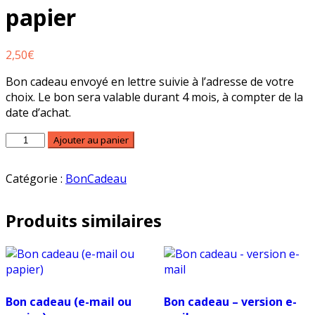
papier
2,50
€
Bon cadeau envoyé en lettre suivie à l’adresse de votre
choix. Le bon sera valable durant 4 mois, à compter de la
date d’achat.
quantité
Ajouter au panier
de
Bon
Catégorie :
BonCadeau
cadeau
-
version
Produits similaires
papier
Bon cadeau (e-mail ou
Bon cadeau – version e-