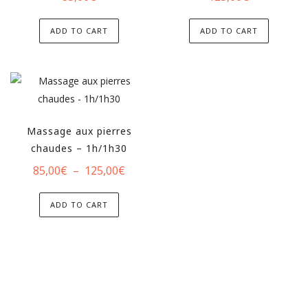
ADD TO CART
ADD TO CART
Massage aux pierres
chaudes – 1h/1h30
Plage
85,00
€
–
125,00
€
de
prix :
ADD TO CART
85,00€
à
125,00€