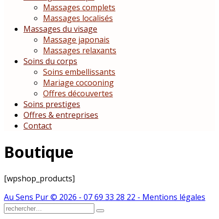
Massages complets
Massages localisés
Massages du visage
Massage japonais
Massages relaxants
Soins du corps
Soins embellissants
Mariage cocooning
Offres découvertes
Soins prestiges
Offres & entreprises
Contact
Boutique
[wpshop_products]
Au Sens Pur © 2026 - 07 69 33 28 22 - Mentions légales